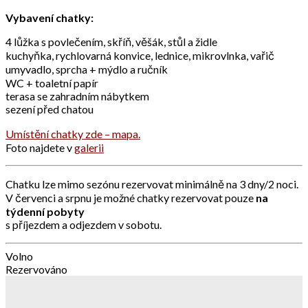
Vybavení chatky:
4 lůžka s povlečením, skříň, věšák, stůl a židle
kuchyňka, rychlovarná konvice, lednice, mikrovlnka, vařič
umyvadlo, sprcha + mýdlo a ručník
WC + toaletní papír
terasa se zahradním nábytkem
sezení před chatou
Umístění chatky zde – mapa.
Foto najdete v
galerii
Chatku lze mimo sezónu rezervovat minimálně na 3 dny/2 noci.
V červenci a srpnu je možné chatky rezervovat pouze
na
týdenní pobyty
s příjezdem a odjezdem v sobotu.
Volno
Rezervováno