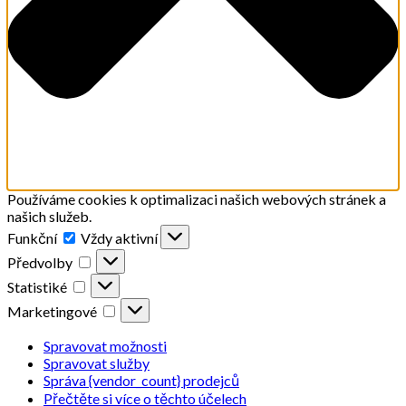
Používáme cookies k optimalizaci našich webových stránek a
našich služeb.
Funkční
Funkční
Vždy aktivní
Předvolby
Předvolby
Statistiké
Statistiké
Marketingové
Marketingové
Spravovat možnosti
Spravovat služby
Správa {vendor_count} prodejců
Přečtěte si více o těchto účelech