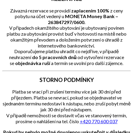
Závazná rezervace se provádí
zaplacením 100%
z ceny
pobytu na účet vedený u
MONETA Money Bank –
263847297/0600.
V případech okamžitého ubytování je ubytovaný povinen
platbu za ubytování provést buď v hotovosti na místě nebo
okamžitým převodem a doložením potvrzení o úhradě z
internetového bankovnictví. ​
Doporučujeme platbu uhradit co nejdříve, v případě
neuhrazení
do 5 pracovních dnů
od vytvoření rezervace
se
objednávka ruší
a termín se uvolní pro další zájemce.
STORNO PODMÍNKY
Platba se vrací při zrušení termínu více jak 30 dní před
příjezdem. ​Platba se nevrací, pokud se objednavatel ve
sjednaném termínu nedostaví k nástupu, nebo zruší pobyt méně
jak 30 dní před nástupem. ​
V případě nemožnosti se dostavit včas ve stanovený termín,
prosíme o nahlášení na tel. číslo
+420 770 600 037
Pokud by nebylo možné dovolenou uskutečnit v důsledku