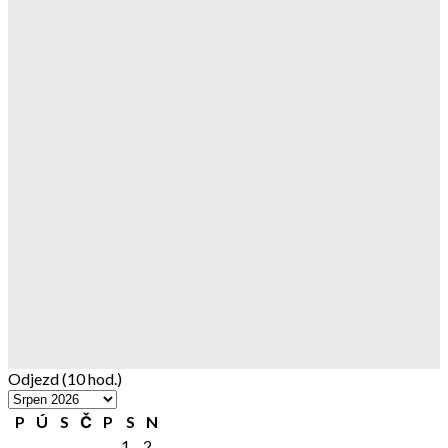
Odjezd (10 hod.)
P
Ú
S
Č
P
S
N
1
2