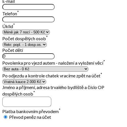
E-mail
*
Telefon
*
Úklid
*
Počet dospělých osob
Počet dětí
*
Povolenka pro vjezd autem - naložení a vyložení věcí
*
Po odjezdu a kontrole chatek vracíme zpět na účet
Jméno a příjmení, adresa trvalého bydliště a číslo OP
*
dospělých osob
*
Platba bankovním převodem
Převod peněz na účet