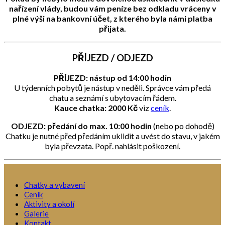
nařízení vlády, budou vám peníze bez odkladu vráceny v
plné výši na bankovní účet, z kterého byla námi platba
přijata.
PŘÍJEZD / ODJEZD
PŘÍJEZD: nástup od 14:00 hodin
U týdenních pobytů je nástup v neděli. Správce vám předá
chatu a seznámí s ubytovacím řádem.
​Kauce chatka: 2000 Kč
viz
ceník
.
ODJEZD: předání do max. 10:00 hodin
(nebo po dohodě)
Chatku je nutné před předáním uklidit a uvést do stavu, v jakém
byla převzata. Popř. nahlásit poškození.
Chatky a vybavení
Ceník
Aktivity a okolí
Galerie
Kontakt